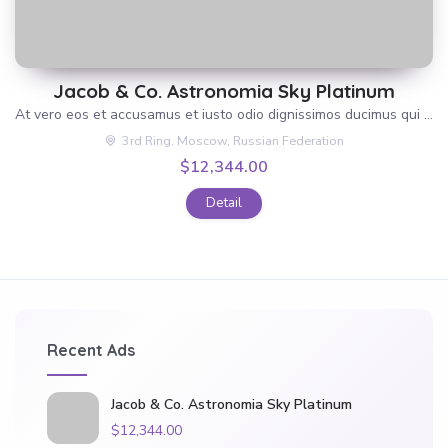
Jacob & Co. Astronomia Sky Platinum
At vero eos et accusamus et iusto odio dignissimos ducimus qui blanditiis praesentium voluptatum deleniti atque corrupti quos dolores et quas molestias excepturi sint occaecati cupiditate non provident, similique sunt in culpa qui officia deserunt mollitia animi, id est laborum et dolorum fuga. Et harum quidem rerum facilis est et expedita distinctio. Nam libero tempore, […]
3rd Ring, Moscow, Russian Federation
$12,344.00
Detail
Recent Ads
Jacob & Co. Astronomia Sky Platinum
$12,344.00